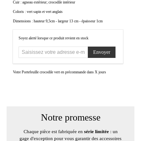
Cuir : agneau extérieur; crocodile intérieur
Coloris : vert sapin et vert anglais
Dimensions : hauteur 9,5cm - largeur 13 cm - épaisseur 1cm
Saisissez
Soyez alerté lorsque ce produit revient en stock
votre
adresse
e-
mail...
Votre Portefeuille crocodile vert en précommande dans X jours
Notre promesse
Chaque pièce est fabriquée en
série limitée
: un
gage d'exception pour vous garantir des accessoires