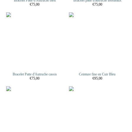
Bracelet Patte d'Autruche bleu
Bracelet patte d'autruche Bordeaux
€75,00
€75,00
Bracelet Patte d'Autruche cassis
Ceinture fine en Cuir Bleu
€75,00
€95,00