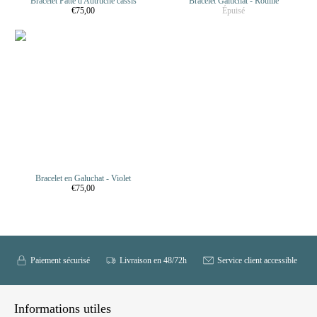
Bracelet Patte d'Autruche cassis
Bracelet Galuchat - Rouille
€75,00
Épuisé
Bracelet en Galuchat - Violet
€75,00
Paiement sécurisé
Livraison en 48/72h
Service client accessible
Informations utiles