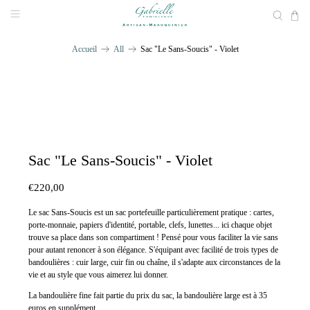
Accueil
All
Sac "Le Sans-Soucis" - Violet
Sac "Le Sans-Soucis" - Violet
€220,00
Le sac Sans-Soucis est un sac portefeuille particulièrement pratique : cartes,
porte-monnaie, papiers d'identité, portable, clefs, lunettes... ici chaque objet
trouve sa place dans son compartiment ! Pensé pour vous faciliter la vie sans
pour autant renoncer à son élégance. S'équipant avec facilité de trois types de
bandoulières : cuir large, cuir fin ou chaîne, il s'adapte aux circonstances de la
vie et au style que vous aimerez lui donner.
La bandoulière fine fait partie du prix du sac, l
a bandoulière large est à 35
euros en supplément.